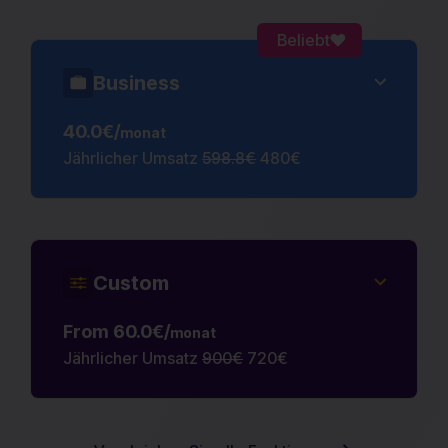
Beliebt
Business
40.0€/
monat
Jährlicher Umsatz
598.8€
480€
Custom
From 60.0€/
monat
Jährlicher Umsatz
900€
720€