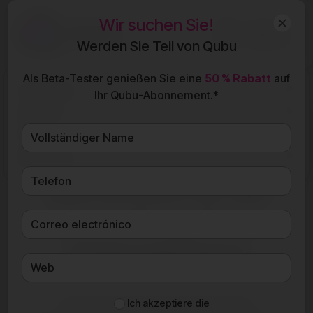
Wir suchen Sie!
DE
Werden Sie Teil von Qubu
Als Beta-Tester genießen Sie eine
50 % Rabatt
auf
Funktionen
Ihr Qubu-Abonnement.*
Qubu für
Angebotsgenerator
Preise
personalisiert, schnell
Resources
und einfach für die
Verwaltung Ihres
Unternehmens
Ich akzeptiere die
Vereinfachen Sie Ihre Arbeit mit dem