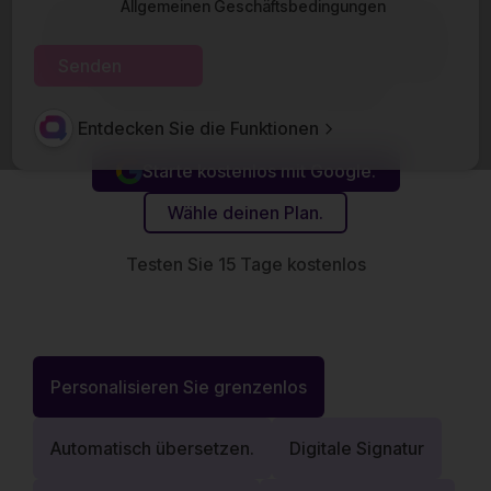
Allgemeinen Geschäftsbedingungen
Angebotsgenerator von qubu.app. Erstellen Sie
personalisierte Angebote in kurzer Zeit und ohne
Komplikationen und hinterlassen Sie immer den
besten Eindruck bei Ihren Kunden.
Entdecken Sie die Funktionen
Starte kostenlos mit Google.
Wähle deinen Plan.
Testen Sie 15 Tage kostenlos
Personalisieren Sie grenzenlos
Automatisch übersetzen.
Digitale Signatur