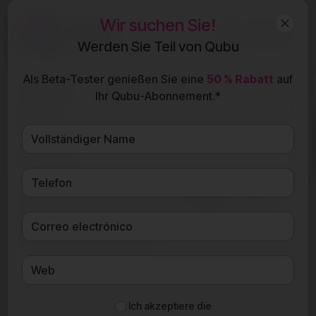
Wir suchen Sie!
DE
Werden Sie Teil von Qubu
Als Beta-Tester genießen Sie eine
50 % Rabatt
auf
Funktionen
Ihr Qubu-Abonnement.*
Qubu für
Erfolgsgeschichten
Preise
Resources
Entdecken Sie, wie Unternehmen, Beratungen und
Selbstständige ihre Angebotsprozesse mit
Qubu
transformiert haben.
Echte Erfolgsgeschichten
,
die zeigen, wie man Prozesse vereinfacht, das
professionelle Erscheinungsbild verbessert und
mehr Abschlüsse erzielt.
Ich akzeptiere die