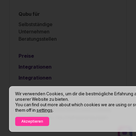
Qubu für
Selbstständige
Unternehmen
Beratungsstellen
Preise
Integrationen
Integrationen
Wir verwenden Cookies, um dir die bestmögliche Erfahrung 
unserer Website zu bieten.
You can find out more about which cookies we are using or s
Cookie-Richtlinie
Datenschutzrichtlinie
them off in
settings
.
Allgemeine Geschäftsbedingungen
Akzeptieren