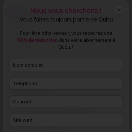
Nous vous cherchons !
FR
Vous faites toujours partie de Qubu
Pour être bêta-testeur, vous recevrez une
Fonctionnalités
50% de réduction
dans votre abonnement à
Qubu.*
Qubu pour
Qubu pour les agences de
Tarifs
représentation sportive
Ressources
Des devis
professionnels pour des
services de haute
performance