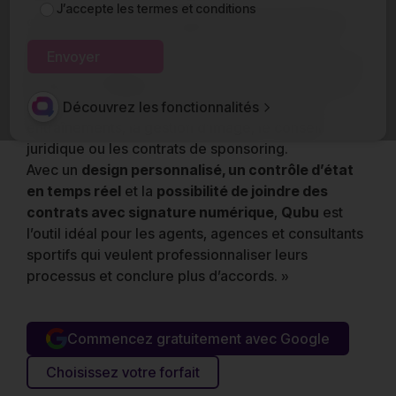
J’accepte les
termes et conditions
« Vous cherchez un
modèle de devis sportif
qui
vous permette de présenter vos services avec
clarté et professionnalisme ?
Qubu
vous offre
une
solution intelligente
pour créer des propositions
complètes qui incluent la représentation, les
Découvrez les fonctionnalités
entraînements, la gestion d’image, le conseil
juridique ou les contrats de sponsoring.
Avec un
design personnalisé
, un contrôle d’état
en temps réel
et la
possibilité de joindre des
contrats avec signature numérique
,
Qubu
est
l’outil idéal pour les agents, agences et consultants
sportifs qui veulent professionnaliser leurs
processus et conclure plus d’accords. »
Commencez gratuitement avec Google
Choisissez votre forfait