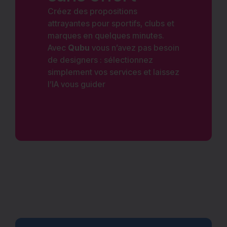
Créez des propositions
attrayantes pour sportifs, clubs et
marques en quelques minutes.
Avec
Qubu
vous n’avez pas besoin
de designers : sélectionnez
simplement vos services et laissez
l’IA vous guider