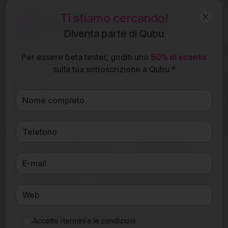
Ti stiamo cercando!
IT
Diventa parte di Qubu
Per essere beta tester, goditi uno
50% di sconto
Funzionalità
sulla tua sottoscrizione a Qubu.*
Qubu per
Prezzi
Resources
Ti stiamo cercando!
Beta tester o affiliato?
Scegli tu come far parte
del futuro di Qubu.
Siamo nella fase finale e abbiamo bisogno del tuo
Accetto i
termini e le condizioni