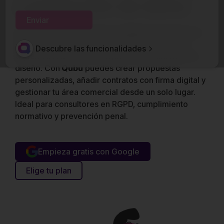
y protección de datos
Elaborar un
presupuesto compliance penal
claro,
bien estructurado y legalmente respaldado no
Descubre las funcionalidades
debería llevar horas ni requerir conocimientos en
diseño. Con
Qubu
puedes crear propuestas
personalizadas, añadir contratos con firma digital y
gestionar tu área comercial desde un solo lugar.
Ideal para consultores en RGPD, cumplimiento
normativo y prevención penal.
Empieza gratis con Google
Elige tu plan