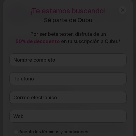
¡Te estamos buscando!
ES
Sé parte de Qubu
Por ser beta tester, disfruta de un
Funcionalidades
50% de descuento
en tu suscripción a Qubu.*
Qubu para
Presupuesto compliance
Precios
penal en un clic
Recursos
Una solución
profesional para
consultores en
cumplimiento normativo
Acepto los
términos y condiciones