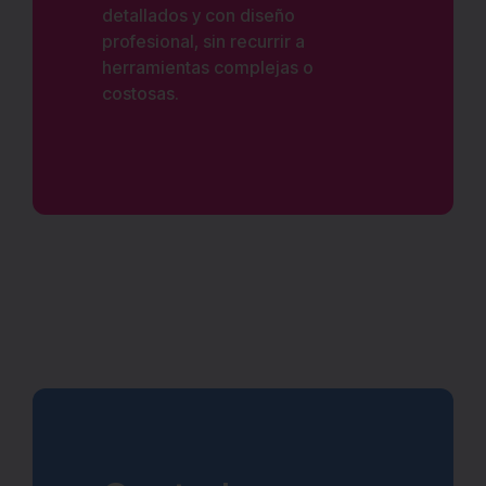
detallados y con diseño
profesional, sin recurrir a
herramientas complejas o
costosas.