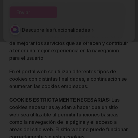
Una cookie es un fichero de pequeño tamaño que
los sitios web envían al navegador y descargan en
tu ordenador. Las cookies permiten que la página
web almacene y recupere la información sobre la
Descubre las funcionalidades
visita, como el idioma y otras opciones, con el fin
de mejorar los servicios que se ofrecen y contribuir
a tener una mejor experiencia en la navegación
para el usuario.
En el portal web se utilizan diferentes tipos de
cookies con distintas finalidades, a continuación se
enumeran las cookies empleadas:
COOKIES ESTRICTAMENTE NECESARIAS:
Las
cookies necesarias ayudan a hacer que un sitio
web sea utilizable al permitir funciones básicas
como la navegación de la página y el acceso a
áreas del sitio web. El sitio web no puede funcionar
correctamente sin estas cookies.