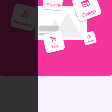
Adjunta contratos, incluye cláusulas
específicas y almacena toda la
documentación relevante en un