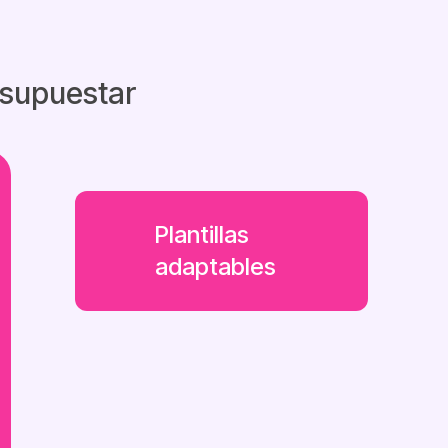
esupuestar
Plantillas
adaptables