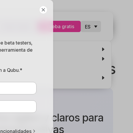
Iniciar sesion
Prueba gratis
ES
e beta testers,
 herramienta de
ías administrativas
n a Qubu.*
s ágiles y claros para
dministrativas
uncionalidades