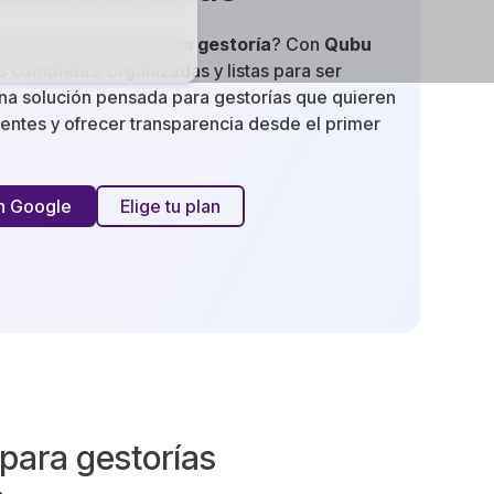
o de presupuesto para gestoría
? Con
Qubu
 completas, organizadas y listas para ser
Una solución pensada para gestorías que quieren
ientes y ofrecer transparencia desde el primer
on Google
Elige tu plan
 para gestorías