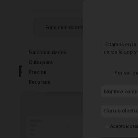
Funcionalidades
Qubu para
Precios
Recu
Estamos en la 
utiliza la app
Funcionalidades
Qubu para
Presupuestos ágile
Precios
Por ser be
Recursos
Acepto los
té