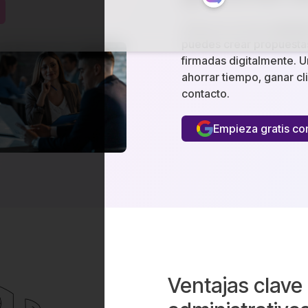
¿Buscas un buen
ejempl
puedes crear propuestas
firmadas digitalmente. 
ahorrar tiempo, ganar cl
contacto.
Empieza gratis c
Ventajas clave