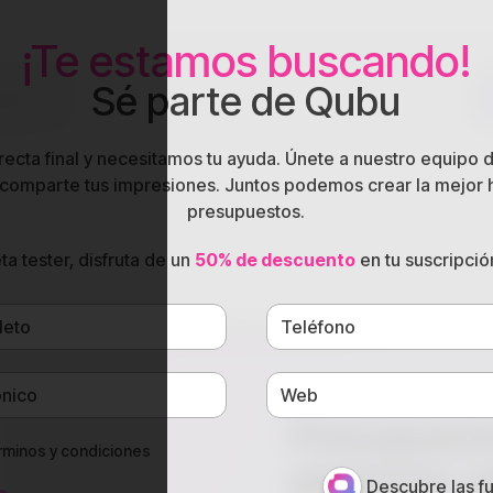
¡Te estamos buscando!
Sé parte de Qubu
rsos
recta final y necesitamos tu ayuda. Únete a nuestro equipo d
 y comparte tus impresiones. Juntos podemos crear la mejor
presupuestos.
s y claros para gestor
ta tester, disfruta de un
50% de descuento
en tu suscripció
Presupuesto
rminos y condiciones
gestorías a
Descubre las f