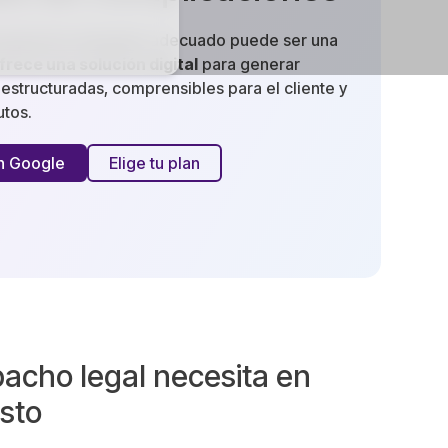
esupuesto abogado
adecuado puede ser una
frece una solución digital
para generar
estructuradas, comprensibles para el cliente y
utos.
on Google
Elige tu plan
acho legal necesita en
sto