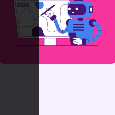
Incluye automáticamente contratos
de prestación de servicios legales.
Obtén aceptación formal de tus
presupuestos con plena validez