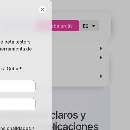
Iniciar sesion
Prueba gratis
ES
e beta testers,
 herramienta de
bogados
n a Qubu.*
supuestos claros y
es sin complicaciones
uncionalidades