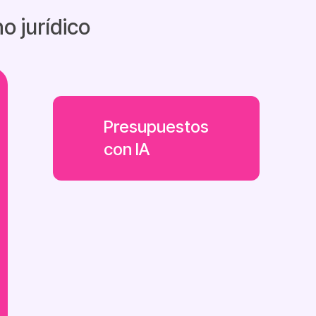
o jurídico
Presupuestos
con IA