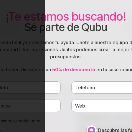
¡Te estamos buscando!
Sé parte de Qubu
rsos
recta final y necesitamos tu ayuda. Únete a nuestro equipo d
 y comparte tus impresiones. Juntos podemos crear la mejor
presupuestos.
ara despachos de a
ta tester, disfruta de un
50% de descuento
en tu suscripció
Elabora pre
rminos y condiciones
profesional
Descubre las f