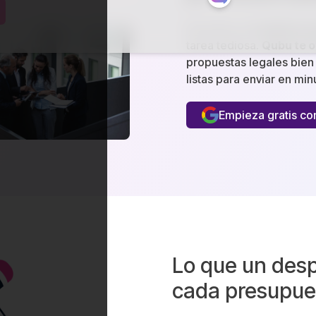
Encontrar el
modelo pr
tarea tediosa.
Qubu te o
propuestas legales bien 
listas para enviar en min
Empieza gratis c
Lo que un desp
cada presupue