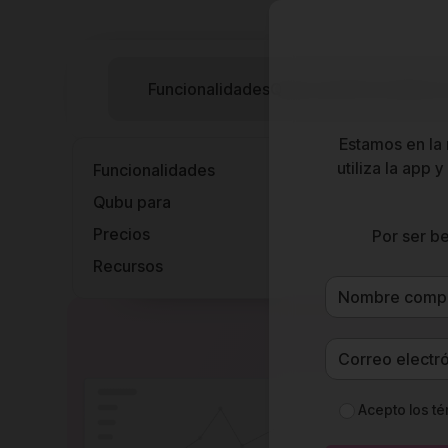
Funcionalidades
Qubu para
Precios
Recu
Estamos en la 
utiliza la app
Funcionalidades
Qubu para
Qubu p
Precios
Por ser be
Recursos
Acepto los
té