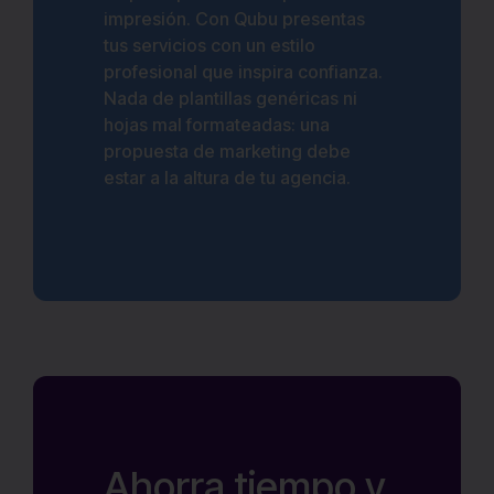
impresión. Con Qubu presentas
tus servicios con un estilo
profesional que inspira confianza.
Nada de plantillas genéricas ni
hojas mal formateadas: una
propuesta de marketing debe
estar a la altura de tu agencia.
Ahorra tiempo y