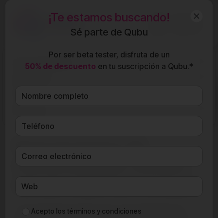
¡Te estamos buscando!
ES
Sé parte de Qubu
Por ser beta tester, disfruta de un
Funcionalidades
50% de descuento
en tu suscripción a Qubu.*
Qubu para
Qubu para agencias de
Precios
marketing
Recursos
Presupuestos de
marketing que venden
desde el primer vistazo
¿Te preguntas cómo hacer un presupuesto de
Acepto los
términos y condiciones