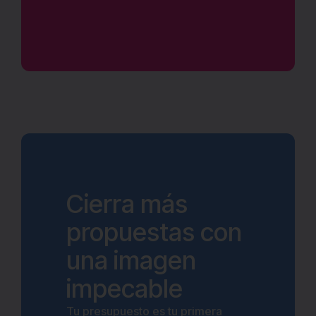
Cierra más
propuestas con
una imagen
impecable
Tu presupuesto es tu primera