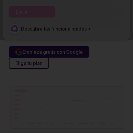
marketing que sea claro, profesional y efectivo?
Qubu te permite crearlo en minutos con ayuda de
la IA
, presentarlo con un diseño impecable,
traducirlo, enviarlo y hacer seguimiento en tiempo
Descubre las funcionalidades
real.
Empieza gratis con Google
Elige tu plan